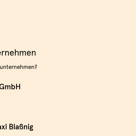
ternehmen
hrsunternehmen?
s GmbH
xi Blaßnig