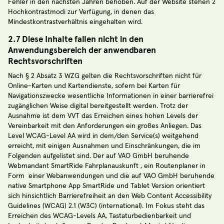
Fehler in den nächsten Jahren behoben. Auf der Website stehen 2
Hochkontrastmodi zur Verfügung, in denen das
Mindestkontrastverhältnis eingehalten wird.
2.7 Diese Inhalte fallen nicht in den
Anwendungsbereich der anwendbaren
Rechtsvorschriften
Nach § 2 Absatz 3 WZG gelten die Rechtsvorschriften nicht für
Online-Karten und Kartendienste, sofern bei Karten für
Navigationszwecke wesentliche Informationen in einer barrierefrei
zugänglichen Weise digital bereitgestellt werden. Trotz der
Ausnahme ist dem VVT das Erreichen eines hohen Levels der
Vereinbarkeit mit den Anforderungen ein großes Anliegen. Das
Level WCAG-Level AA wird in dem/den Service(s) weitgehend
erreicht, mit einigen Ausnahmen und Einschränkungen, die im
Folgenden aufgelistet sind. Der auf VAO GmbH beruhende
Webmandant SmartRide Fahrplanauskunft , ein Routenplaner in
Form einer Webanwendungen und die auf VAO GmbH beruhende
native Smartphone App SmartRide und Tablet Version orientiert
sich hinsichtlich Barrierefreiheit an den Web Content Accessibility
Guidelines (WCAG) 2.1 (W3C) (international). Im Fokus steht das
Erreichen des WCAG-Levels AA, Tastaturbedienbarkeit und