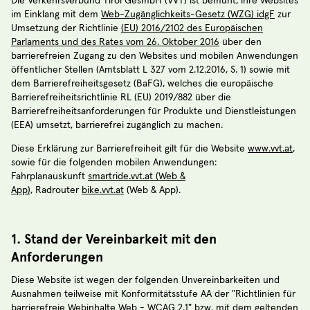
Die Verkehrsverbund Tirol GesmbH (VVT) ist bemüht, ihre Websites
im Einklang mit dem
Web-Zugänglichkeits-Gesetz (WZG) idgF
zur
Umsetzung der Richtlinie
(EU) 2016/2102 des Europäischen
Parlaments und des Rates vom 26. Oktober 2016
über den
barrierefreien Zugang zu den Websites und mobilen Anwendungen
öffentlicher Stellen (Amtsblatt L 327 vom 2.12.2016, S. 1) sowie mit
dem Barrierefreiheitsgesetz (BaFG), welches die europäische
Barrierefreiheitsrichtlinie RL (EU) 2019/882 über die
Barrierefreiheitsanforderungen für Produkte und Dienstleistungen
(EEA) umsetzt, barrierefrei zugänglich zu machen.
Diese Erklärung zur Barrierefreiheit gilt für die Website
www.vvt.at
,
sowie für die folgenden mobilen Anwendungen:
Fahrplanauskunft
smartride.vvt.at (Web &
App),
Radrouter
bike.vvt.at
(Web & App).
1. Stand der Vereinbarkeit mit den
Anforderungen
Diese Website ist wegen der folgenden Unvereinbarkeiten und
Ausnahmen teilweise mit Konformitätsstufe AA der "Richtlinien für
barrierefreie Webinhalte Web -
WCAG 2.1
" bzw. mit dem geltenden