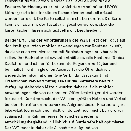
Lesbarkeit durch Screen-Reader. Das Level AA wird für die
Features Verbindungsauskunft, Abfahrten (Monitor) und IV/ÖV
Störungskarte (die Inhalte im Kamin können textuell erfasst
werden) erreicht. Die Karte selbst ist nicht barrierefrei. Die Karte
kann sich zwar mit der Tastatur angesehen werden, aber die
Kartenkacheln lassen sich textuell nicht beschreiben.
Bei der Erfüllung der Anforderungen des WZGs liegt der Fokus auf
den breit genutzten mobilen Anwendungen zur Routenauskunft,
da diese auch von Menschen mit Behinderungen nutzbar sein
sollen. Der Radrouter bike.vvt.at enthält spezielle Features für das
Radfahren und ist nur für bestimmte Regionen verfügbar und
beinhaltet nicht im gleichen Ausmaß für die Öffentlichkeit
wesentliche Informationen (wie Verbindungsauskunft mit
Öffentlichen Verkehrsmittel). Die für die Barrierefreiheit zur
Verfügung stehenden Mitteln wurden daher auf die mobilen
Anwendungen, die von der breiten Öffentlichkeit genutzt werden,
fokussiert. Damit versucht der VVT den größten Nutzen und Vorteil
bei den Betroffenen zu bewirken. Aufgrund dieser Priorisierung ist
bike.vvt.at technisch und inhaltlich derzeit noch nicht barrierefrei
zugänglich. Im Rahmen eines Relaunches werden wir
entwicklungsbegleitend in Hinblick auf Barrierefreiheit optimieren.
Der VVT möchte daher die Ausnahme aufgrund von